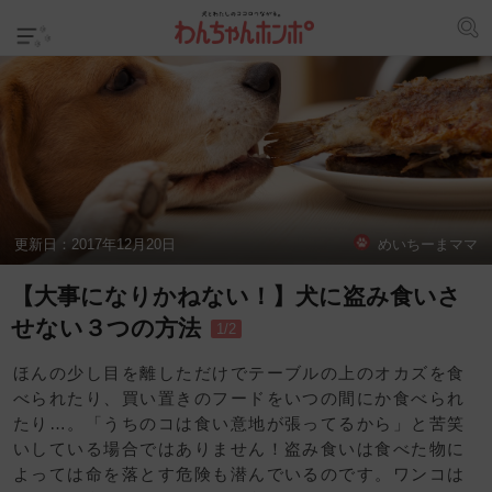
更新日：
2017年12月20日
めいちーまママ
【大事になりかねない！】犬に盗み食いさ
せない３つの方法
1/2
ほんの少し目を離しただけでテーブルの上のオカズを食
べられたり、買い置きのフードをいつの間にか食べられ
たり…。「うちのコは食い意地が張ってるから」と苦笑
いしている場合ではありません！盗み食いは食べた物に
よっては命を落とす危険も潜んでいるのです。ワンコは