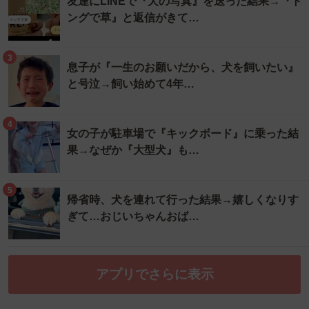
友達にLINEで『犬の写真』を送った結果→『ト
ングで草』と返信がきて…
3
息子が『一生のお願いだから、犬を飼いたい』
と号泣→飼い始めて4年…
4
女の子が駐車場で『キックボード』に乗った結
果→なぜか『大型犬』も…
5
帰省時、犬を連れて行った結果→嬉しくなりす
ぎて…おじいちゃんおば…
アプリでさらに表示