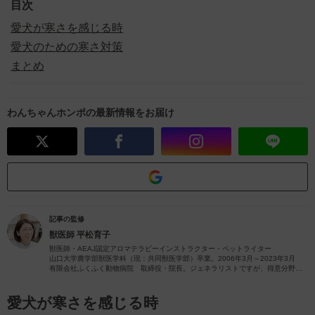
目次
愛犬が寒さを感じる時
愛犬のための寒さ対策
まとめ
わんちゃんホンポの最新情報をお届け
記事の監修
獣医師
平松育子
獣医師・AEAJ認定アロマテラピーインストラクター・ペットライター
山口大学農学部獣医学科（現：共同獣医学部）卒業。2006年3月～2023年3月
有限会社ふくふく動物病院 取締役・院長。ジェネラリストですが、得意分野は
皮膚疾患です。
獣医師歴26年（2023年4月現在）の経験を活かし、ペットの病気やペットと楽し
むアロマに関する情報をお届けします。
愛犬が寒さを感じる時