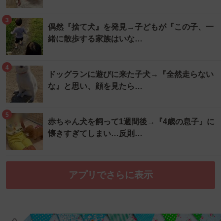
3
偶然『捨て犬』を発見→子どもが『この子、一
緒に散歩する家族はいな…
4
ドッグランに遊びに来た子犬→『全然走らない
な』と思い、顔を見たら…
5
赤ちゃん犬を飼って1週間後→『4歳の息子』に
懐きすぎてしまい…反則…
アプリでさらに表示