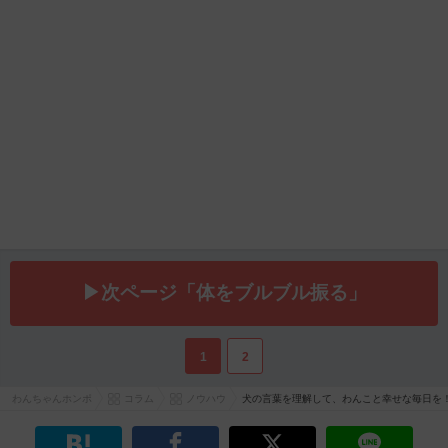
▶次ページ「体をブルブル振る」
1
2
わんちゃんホンポ
コラム
ノウハウ
犬の言葉を理解して、わんこと幸せな毎日を