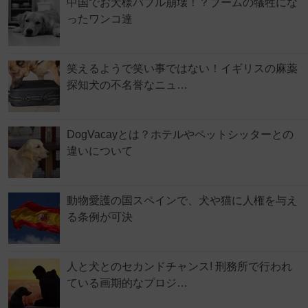
中国でお犬様バブル崩壊！？ブームの犠牲にな
ったワンコ達
笑えるようで笑い事ではない！イギリスの麻薬
探知犬の不名誉なニュ…
DogVacayとは？ホテルやペットシッターとの
違いについて
動物愛護の国スペインで、犬や猫に人権を与え
る条例が可決
人と犬とのセカンドチャンス! 刑務所で行われ
ている画期的なプロジ…