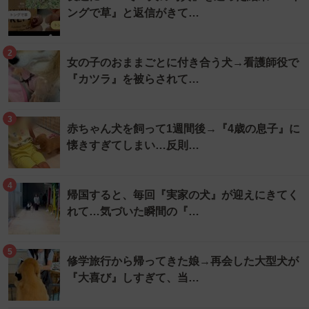
ングで草』と返信がきて…
2
女の子のおままごとに付き合う犬→看護師役で
『カツラ』を被らされて…
3
赤ちゃん犬を飼って1週間後→『4歳の息子』に
懐きすぎてしまい…反則…
4
帰国すると、毎回『実家の犬』が迎えにきてく
れて…気づいた瞬間の『…
5
修学旅行から帰ってきた娘→再会した大型犬が
『大喜び』しすぎて、当…