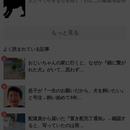
犬だってやきもちを焼く！わんこの嫉妬を証明
もっと見る
よく読まれている記事
1
おじいちゃんの家に行くと、なぜか『鎖に繋が
れた犬』がいて…思わず…
2
息子が『一生のお願いだから、犬を飼いたい』
と号泣→飼い始めて4年…
3
配達員から届いた『置き配完了通知』→確認す
ると、写っていたのは荷…