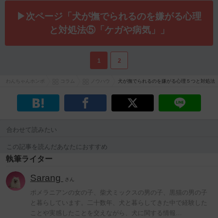
▶次ページ「犬が撫でられるのを嫌がる心理
と対処法⑤「ケガや病気」」
1
2
わんちゃんホンポ
コラム
ノウハウ
犬が撫でられるのを嫌がる心理５つと対処法
合わせて読みたい
この記事を読んだあなたにおすすめ
執筆ライター
Sarang
さん
ポメラニアンの女の子、柴犬ミックスの男の子、黒猫の男の子
と暮らしています。二十数年、犬と暮らしてきた中で経験した
ことや実感したことを交えながら、犬に関する情報…