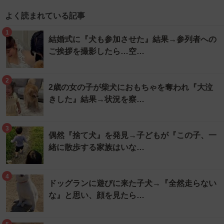
よく読まれている記事
1
結婚式に『犬も参加させた』結果→参列者への
ご挨拶を撮影したら…空…
2
2歳の女の子が柴犬におもちゃを奪われ『大泣
きした』結果→状況を察…
3
偶然『捨て犬』を発見→子どもが『この子、一
緒に散歩する家族はいな…
4
ドッグランに遊びに来た子犬→『全然走らない
な』と思い、顔を見たら…