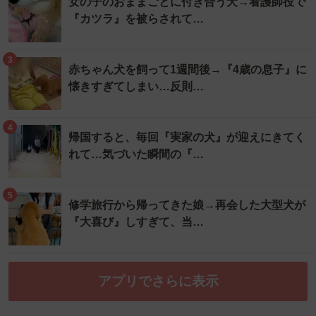
女の子のおままごとに付き合う犬→看護師役で
『カツラ』を被らされて…
3
赤ちゃん犬を飼って1週間後→『4歳の息子』に
懐きすぎてしまい…反則…
4
帰国すると、毎回『実家の犬』が迎えにきてく
れて…気づいた瞬間の『…
5
修学旅行から帰ってきた娘→再会した大型犬が
『大喜び』しすぎて、当…
アプリでさらに表示