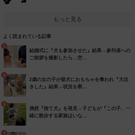
もっと見る
よく読まれている記事
1
結婚式に『犬も参加させた』結果→参列者への
ご挨拶を撮影したら…空…
2
2歳の女の子が柴犬におもちゃを奪われ『大泣
きした』結果→状況を察…
3
偶然『捨て犬』を発見→子どもが『この子、一
緒に散歩する家族はいな…
4