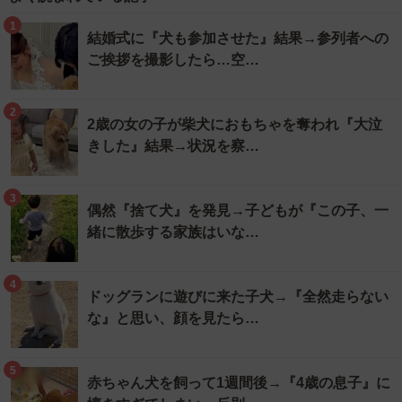
1
結婚式に『犬も参加させた』結果→参列者への
ご挨拶を撮影したら…空…
2
2歳の女の子が柴犬におもちゃを奪われ『大泣
きした』結果→状況を察…
3
偶然『捨て犬』を発見→子どもが『この子、一
緒に散歩する家族はいな…
4
ドッグランに遊びに来た子犬→『全然走らない
な』と思い、顔を見たら…
5
赤ちゃん犬を飼って1週間後→『4歳の息子』に