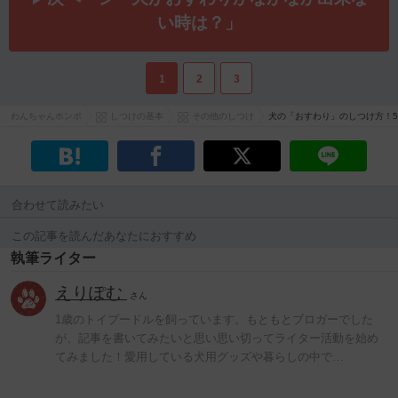
い時は？」
1
2
3
わんちゃんホンポ
しつけの基本
その他のしつけ
犬の「おすわり」のしつけ方！
合わせて読みたい
この記事を読んだあなたにおすすめ
執筆ライター
えりぽむ
さん
1歳のトイプードルを飼っています。もともとブロガーでした
が、記事を書いてみたいと思い思い切ってライター活動を始め
てみました！愛用している犬用グッズや暮らしの中で…