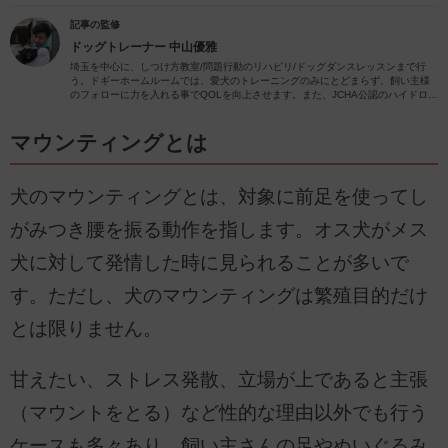
記事の監修
ドッグトレーナー
中山優雅
埼玉を中心に、しつけ方教室/問題行動のリハビリ/ドッグダンスレッスンまで行
う。ドギーホームルームでは、愛犬のトレーニングのみにとどまらず、飼い主様
のフォローに力を入れる事でQOLを向上させます。また、JCHA公認のハイドロセ
ラピスト・フィットネストレーナーでもある為、愛犬の健康増進にも力を入れて
います。【埼玉・東京・横浜でオーナーレッスン随時開催】
《公式HP》
ドギーホームルーム
マウンティングとは
犬のマウンティングとは、対象に前足を使ってし
がみつき腰を振る動作を指します。オス犬がメス
犬に対して発情した時に見られることが多いで
す。ただし、犬のマウンティングは繁殖目的だけ
とは限りません。
甘えたい、ストレス発散、立場が上であると主張
（マウントをとる）など性的な理由以外でも行う
ケースも多々あり、飼い主さんの足やぬいぐるみ