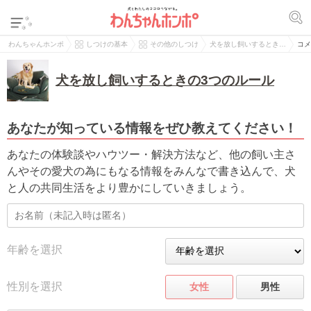
わんちゃんホンポ
しつけの基本
その他のしつけ
犬を放し飼いするとき…
コメ
犬を放し飼いするときの3つのルール
あなたが知っている情報をぜひ教えてください！
あなたの体験談やハウツー・解決方法など、他の飼い主さ
んやその愛犬の為にもなる情報をみんなで書き込んで、犬
と人の共同生活をより豊かにしていきましょう。
年齢を選択
性別を選択
女性
男性