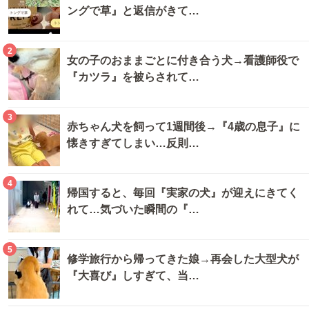
ングで草』と返信がきて…
2
女の子のおままごとに付き合う犬→看護師役で
『カツラ』を被らされて…
3
赤ちゃん犬を飼って1週間後→『4歳の息子』に
懐きすぎてしまい…反則…
4
帰国すると、毎回『実家の犬』が迎えにきてく
れて…気づいた瞬間の『…
5
修学旅行から帰ってきた娘→再会した大型犬が
『大喜び』しすぎて、当…