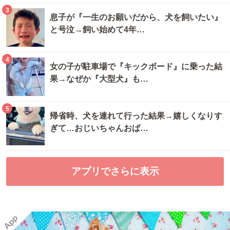
3
息子が『一生のお願いだから、犬を飼いたい』
と号泣→飼い始めて4年…
4
女の子が駐車場で『キックボード』に乗った結
果→なぜか『大型犬』も…
5
帰省時、犬を連れて行った結果→嬉しくなりす
ぎて…おじいちゃんおば…
アプリでさらに表示