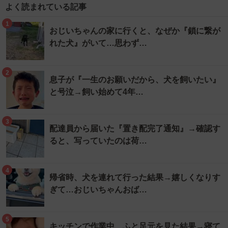
よく読まれている記事
1
おじいちゃんの家に行くと、なぜか『鎖に繋が
れた犬』がいて…思わず…
2
息子が『一生のお願いだから、犬を飼いたい』
と号泣→飼い始めて4年…
3
配達員から届いた『置き配完了通知』→確認す
ると、写っていたのは荷…
4
帰省時、犬を連れて行った結果→嬉しくなりす
ぎて…おじいちゃんおば…
5
キッチンで作業中、ふと足元を見た結果→寝て