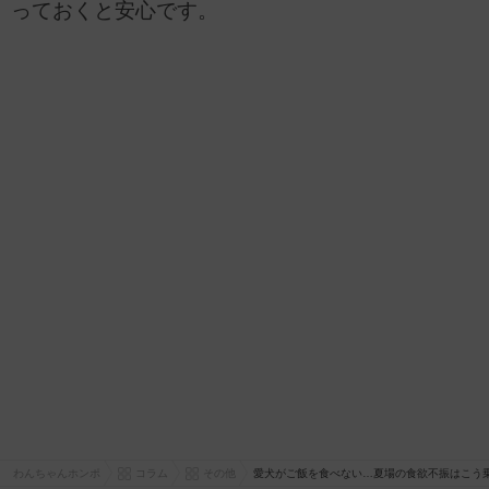
っておくと安心です。
わんちゃんホンポ
コラム
その他
愛犬がご飯を食べない…夏場の食欲不振はこう