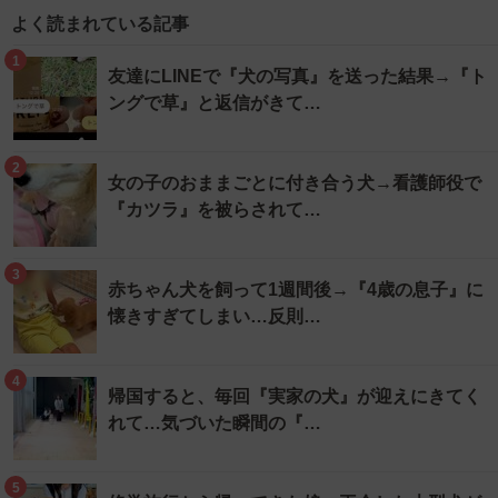
よく読まれている記事
1
友達にLINEで『犬の写真』を送った結果→『ト
ングで草』と返信がきて…
2
女の子のおままごとに付き合う犬→看護師役で
『カツラ』を被らされて…
3
赤ちゃん犬を飼って1週間後→『4歳の息子』に
懐きすぎてしまい…反則…
4
帰国すると、毎回『実家の犬』が迎えにきてく
れて…気づいた瞬間の『…
5