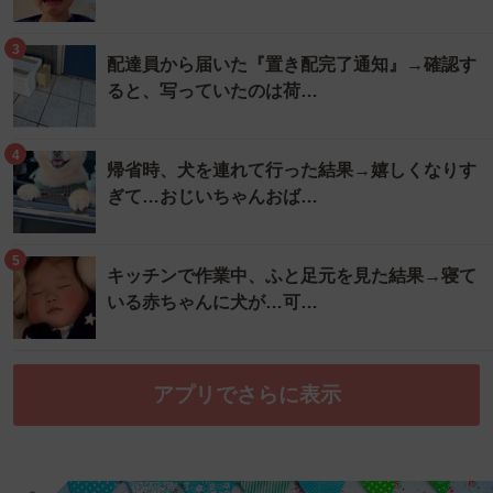
3
配達員から届いた『置き配完了通知』→確認す
ると、写っていたのは荷…
4
帰省時、犬を連れて行った結果→嬉しくなりす
ぎて…おじいちゃんおば…
5
キッチンで作業中、ふと足元を見た結果→寝て
いる赤ちゃんに犬が…可…
アプリでさらに表示