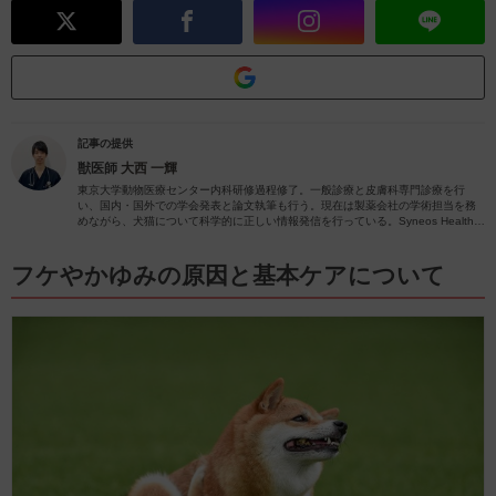
記事の提供
獣医師
大西 一輝
東京大学動物医療センター内科研修過程修了。一般診療と皮膚科専門診療を行
い、国内・国外での学会発表と論文執筆も行う。現在は製薬会社の学術担当を務
めながら、犬猫について科学的に正しい情報発信を行っている。Syneos Health
Commercial 所属MSL、サーカス動物病院 学術、アニー動物病院 非常勤獣医
師。
フケやかゆみの原因と基本ケアについて