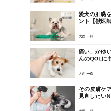
愛犬の肝臓
ント【獣医
大西 一輝
痛い、かゆ
んのQOLに
大西 一輝
その皮膚ケ
見直したいN