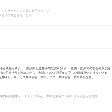
らしをサポートする犬の専門メディア
や生活の知恵を毎日配信
科研修過程修了。一般診療と皮膚科専門診療を行い、国内・国外での学会発表と論
社の学術担当を務めながら、犬猫について科学的に正しい情報発信を行っている。
mercial 所属MSL、サーカス動物病院 学術、アニー動物病院 非常勤獣医師。
内科研修修了 ・TOEIC 955点 ・動物皮膚科コンサルタント認定獣医師