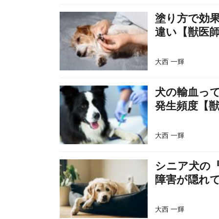
塗り方で効
違い【獣医
大西 一輝
犬の輸血っ
発生頻度【
大西 一輝
シニア犬の『
障害が隠れ
大西 一輝