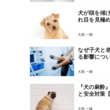
犬が頭を傾
れ目を見極
大西 一輝
なぜ子犬と
る影響につ
大西 一輝
『犬の麻酔
と安全対策
大西 一輝