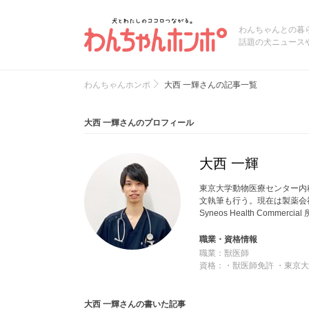
わんちゃんとの暮
話題の犬ニュース
わんちゃんホンポ
大西 一輝さんの記事一覧
大西 一輝さんのプロフィール
大西 一輝
東京大学動物医療センター内
文執筆も行う。現在は製薬会
Syneos Health Com
職業・資格情報
職業：獣医師
資格：・獣医師免許 ・東京大学
大西 一輝さんの書いた記事