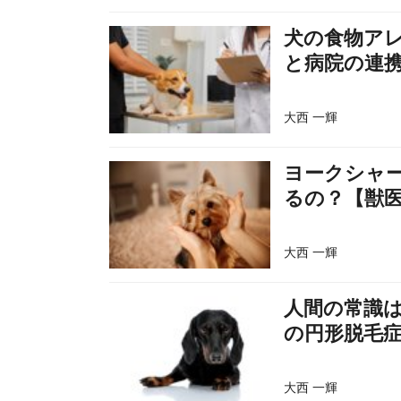
犬の食物ア
と病院の連
大西 一輝
ヨークシャ
るの？【獣
大西 一輝
人間の常識
の円形脱毛
大西 一輝