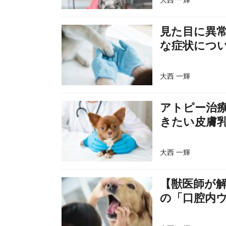
大西 一輝
見た目に異
な症状につ
大西 一輝
アトピー治
きたい皮膚
大西 一輝
【獣医師が
の「口腔内