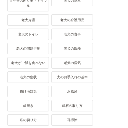
留守番の困り事・トラブ
老犬の基本
ル
老犬介護
老犬の介護用品
老犬のトイレ
老犬の食事
老犬の問題行動
老犬の散歩
老犬がご飯を食べない
老犬の病気
老犬の症状
犬のお手入れの基本
抜け毛対策
お風呂
歯磨き
歯石の取り方
爪の切り方
耳掃除