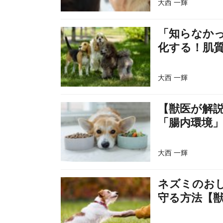
大西 一輝
「知らなか
化する！肌
大西 一輝
【獣医が解
「腸内環境
大西 一輝
ネズミのお
守る方法【