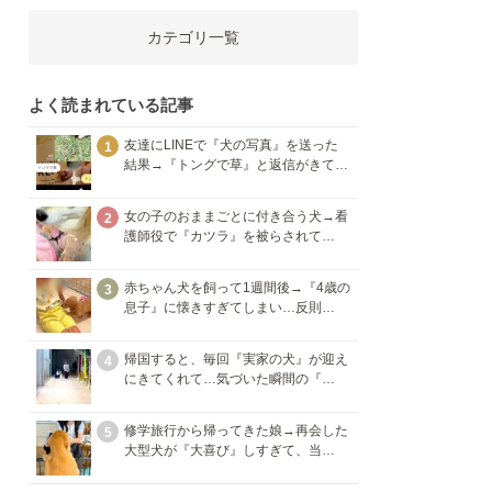
カテゴリ一覧
よく読まれている記事
友達にLINEで『犬の写真』を送った
1
結果→『トングで草』と返信がきて…
女の子のおままごとに付き合う犬→看
2
護師役で『カツラ』を被らされて…
赤ちゃん犬を飼って1週間後→『4歳の
3
息子』に懐きすぎてしまい…反則…
帰国すると、毎回『実家の犬』が迎え
4
にきてくれて…気づいた瞬間の『…
修学旅行から帰ってきた娘→再会した
5
大型犬が『大喜び』しすぎて、当…