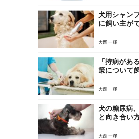
犬用シャン
に飼い主が
大西 一輝
「持病があ
策について
大西 一輝
犬の糖尿病
と向き合い
大西 一輝