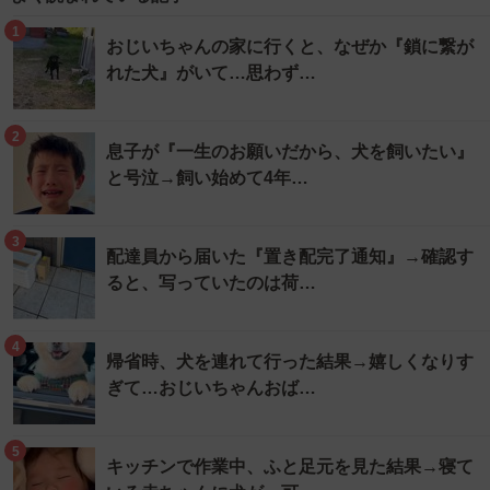
1
おじいちゃんの家に行くと、なぜか『鎖に繋が
れた犬』がいて…思わず…
2
息子が『一生のお願いだから、犬を飼いたい』
と号泣→飼い始めて4年…
3
配達員から届いた『置き配完了通知』→確認す
ると、写っていたのは荷…
4
帰省時、犬を連れて行った結果→嬉しくなりす
ぎて…おじいちゃんおば…
5
キッチンで作業中、ふと足元を見た結果→寝て