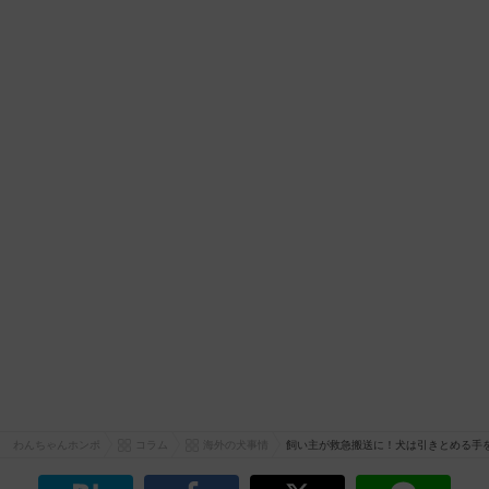
わんちゃんホンポ
コラム
海外の犬事情
飼い主が救急搬送に！犬は引きとめる手