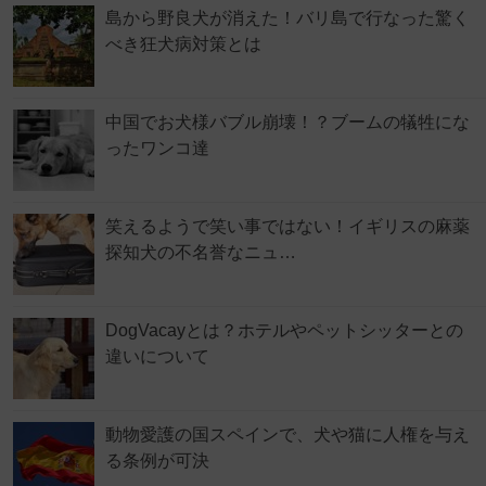
島から野良犬が消えた！バリ島で行なった驚く
べき狂犬病対策とは
中国でお犬様バブル崩壊！？ブームの犠牲にな
ったワンコ達
笑えるようで笑い事ではない！イギリスの麻薬
探知犬の不名誉なニュ…
DogVacayとは？ホテルやペットシッターとの
違いについて
動物愛護の国スペインで、犬や猫に人権を与え
る条例が可決