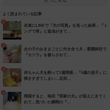
よく読まれている記事
1
友達にLINEで『犬の写真』を送った結果→『ト
ングで草』と返信がきて…
2
女の子のおままごとに付き合う犬→看護師役で
『カツラ』を被らされて…
3
赤ちゃん犬を飼って1週間後→『4歳の息子』に
懐きすぎてしまい…反則…
4
帰国すると、毎回『実家の犬』が迎えにきてく
れて…気づいた瞬間の『…