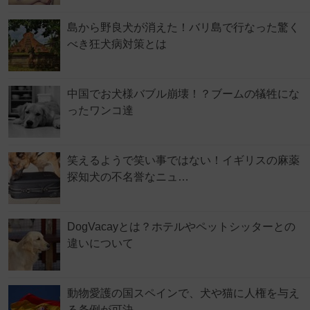
島から野良犬が消えた！バリ島で行なった驚く
べき狂犬病対策とは
中国でお犬様バブル崩壊！？ブームの犠牲にな
ったワンコ達
笑えるようで笑い事ではない！イギリスの麻薬
探知犬の不名誉なニュ…
DogVacayとは？ホテルやペットシッターとの
違いについて
動物愛護の国スペインで、犬や猫に人権を与え
る条例が可決