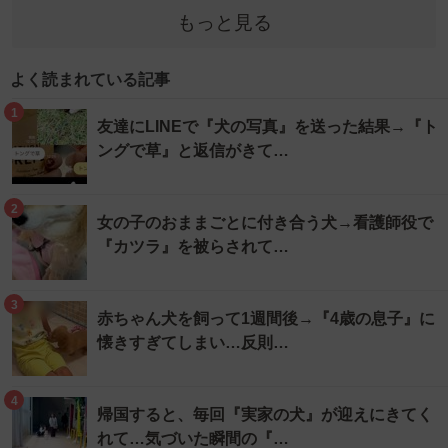
もっと見る
よく読まれている記事
1
友達にLINEで『犬の写真』を送った結果→『ト
ングで草』と返信がきて…
2
女の子のおままごとに付き合う犬→看護師役で
『カツラ』を被らされて…
3
赤ちゃん犬を飼って1週間後→『4歳の息子』に
懐きすぎてしまい…反則…
4
帰国すると、毎回『実家の犬』が迎えにきてく
れて…気づいた瞬間の『…