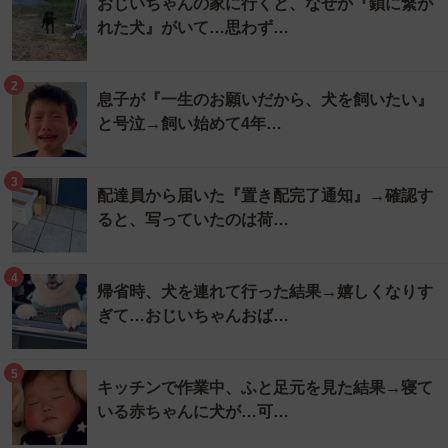
おじいちゃんの家に行くと、なぜか『鎖に繋が
れた犬』がいて…思わず…
2
息子が『一生のお願いだから、犬を飼いたい』
と号泣→飼い始めて4年…
3
配達員から届いた『置き配完了通知』→確認す
ると、写っていたのは荷…
4
帰省時、犬を連れて行った結果→嬉しくなりす
ぎて…おじいちゃんおば…
5
キッチンで作業中、ふと足元を見た結果→寝て
いる赤ちゃんに犬が…可…