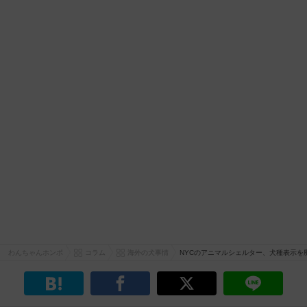
わんちゃんホンポ
コラム
海外の犬事情
NYCのアニマルシェルター、犬種表示を