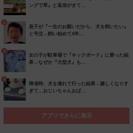
ングで草』と返信がきて…
3
息子が『一生のお願いだから、犬を飼いたい』
と号泣→飼い始めて4年…
4
女の子が駐車場で『キックボード』に乗った結
果→なぜか『大型犬』も…
5
帰省時、犬を連れて行った結果→嬉しくなりす
ぎて…おじいちゃんおば…
アプリでさらに表示