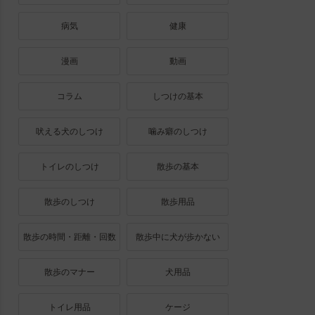
病気
健康
漫画
動画
コラム
しつけの基本
吠える犬のしつけ
噛み癖のしつけ
トイレのしつけ
散歩の基本
散歩のしつけ
散歩用品
散歩の時間・距離・回数
散歩中に犬が歩かない
散歩のマナー
犬用品
トイレ用品
ケージ