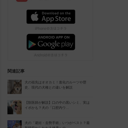
関連記事
犬の祖先はオオカミ！進化のルーツや歴
史、現代の犬種との違いを解説
【獣医師が解説】口の中の黒いシミ、実は
イボかも？犬の「口腔内ウ…
犬の「避妊・去勢手術」いつがベスト？最