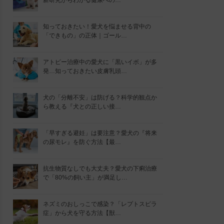
新研究からわかる健康への…
知っておきたい！愛犬を悩ませる背中の
「できもの」の正体｜ゴール…
アトピー治療中の愛犬に「黒いイボ」が多
発…知っておきたい皮膚乳頭…
犬の「分離不安」は防げる？科学的観点か
ら教える『犬との正しい接…
「早すぎる避妊」は要注意？愛犬の『将来
の尿モレ』を防ぐ方法【最…
抗生物質なしでも大丈夫？愛犬の下痢治療
で「80%の飼い主」が満足し…
ネズミのおしっこで感染？「レプトスピラ
症」から犬を守る方法【獣…