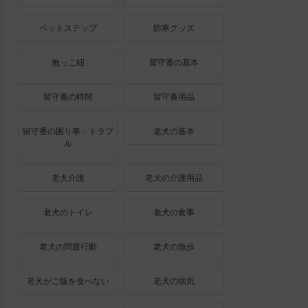
ペットステップ
防寒グッズ
抱っこ紐
留守番の基本
留守番の時間
留守番用品
留守番の困り事・トラブ
老犬の基本
ル
老犬介護
老犬の介護用品
老犬のトイレ
老犬の食事
老犬の問題行動
老犬の散歩
老犬がご飯を食べない
老犬の病気