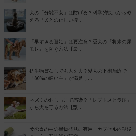
犬の「分離不安」は防げる？科学的観点から教
える『犬との正しい接…
「早すぎる避妊」は要注意？愛犬の『将来の尿
モレ』を防ぐ方法【最…
抗生物質なしでも大丈夫？愛犬の下痢治療で
「80%の飼い主」が満足し…
ネズミのおしっこで感染？「レプトスピラ症」
から犬を守る方法【獣…
犬の胃の中の異物発見に有用！カプセル内視鏡