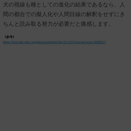
犬の視線も種としての進化の結果であるなら、人
間の都合での擬人化や人間目線の解釈をせずにき
ちんと読み取る努力が必要だと痛感します。
《参考》
https://journals.plos.org/plosone/article?id=10.1371/journal.pone.0098217