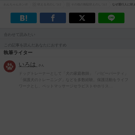
わんちゃんホンポ
吠える犬のしつけ
その他の無駄吠えのしつけ
なぜ通行人に吠
合わせて読みたい
この記事を読んだあなたにおすすめ
執筆ライター
いろは
さん
ドッグトレーナーとして「犬の家庭教師」「パピーパーティ」
「保護犬のトレーニング」などを多数経験。保護活動をライフ
ワークとし、ペットマッサージセラピストやホリス…