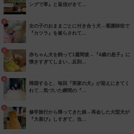
ングで草』と返信がきて…
2
女の子のおままごとに付き合う犬→看護師役で
『カツラ』を被らされて…
3
赤ちゃん犬を飼って1週間後→『4歳の息子』に
懐きすぎてしまい…反則…
4
帰国すると、毎回『実家の犬』が迎えにきてく
れて…気づいた瞬間の『…
5
修学旅行から帰ってきた娘→再会した大型犬が
『大喜び』しすぎて、当…