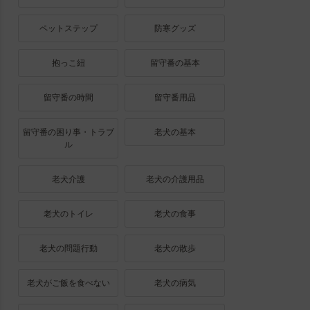
ペットステップ
防寒グッズ
抱っこ紐
留守番の基本
留守番の時間
留守番用品
留守番の困り事・トラブ
老犬の基本
ル
老犬介護
老犬の介護用品
老犬のトイレ
老犬の食事
老犬の問題行動
老犬の散歩
老犬がご飯を食べない
老犬の病気