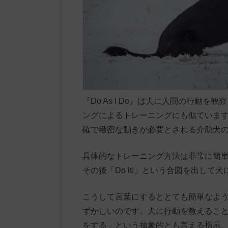
『Do As I Do』は犬に人間の行動
ングによるトレーニングにも似ていま
確で緻密な動きが必要とされる介助犬
具体的なトレーニング方法は非常に簡
その後「Do it!」という合図を出して
こうして言葉にするととても簡単なよ
ずかしいのです。犬に行動を教えるこ
をする」という抽象的とも言える指示、