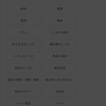
病気
健康
漫画
動画
コラム
しつけの基本
吠える犬のしつけ
噛み癖のしつけ
トイレのしつけ
散歩の基本
散歩のしつけ
散歩用品
散歩の時間・距離・回数
散歩中に犬が歩かない
散歩のマナー
犬用品
トイレ用品
ケージ