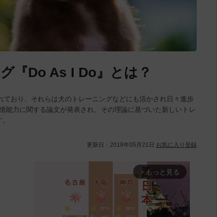
Do As I Do』とは？
れており、それらは犬のトレーニングなどにも活かされ日々進歩
記憶能力に関する論文が発表され、その理論に基づいた新しいトレ
す。
更新日：
2018年05月21日
お気に入り登録
もっと見る
arrow_forward_ios