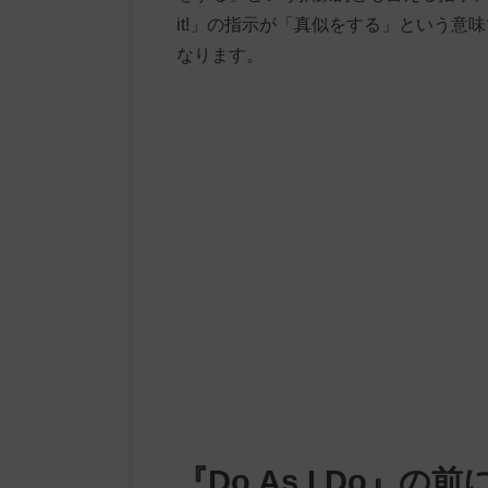
it!」の指示が「真似をする」という意味で
なります。
『Do As I Do