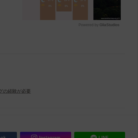
Powered by 
GliaStudios
M
u
t
e
ニングの経験が必要
ook
Instagram
LINE