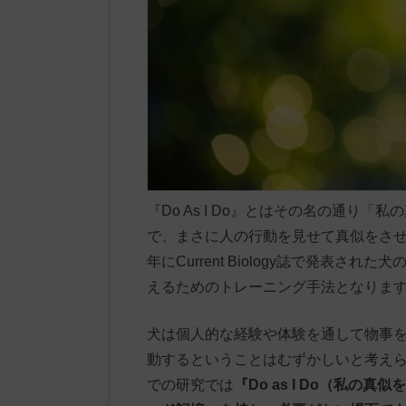
『Do As I Do』とはその名の通り
で、まさに人の行動を見せて真似をさせ
年にCurrent Biology誌で発表
えるためのトレーニング手法となりま
犬は個人的な経験や体験を通して物事
動するということはむずかしいと考え
での研究では
『Do as I Do（私の真