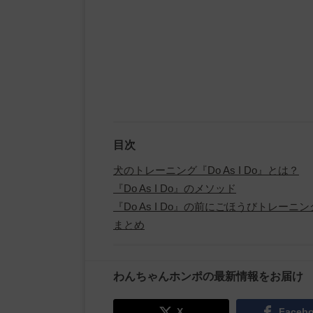
目次
犬のトレーニング『Do As I Do』とは？
『Do As I Do』のメソッド
『Do As I Do』の前にごほうびトレー
まとめ
わんちゃんホンポの最新情報をお届け
X
Faceb