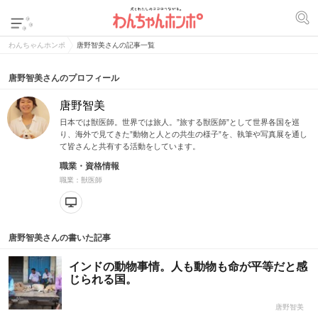
わんちゃんホンポ
唐野智美さんの記事一覧
唐野智美さんのプロフィール
唐野智美
日本では獣医師。世界では旅人。”旅する獣医師”として世界各国を巡
り、海外で見てきた”動物と人との共生の様子”を、執筆や写真展を通し
て皆さんと共有する活動をしています。
職業・資格情報
職業：獣医師
唐野智美さんの書いた記事
インドの動物事情。人も動物も命が平等だと感
じられる国。
唐野智美