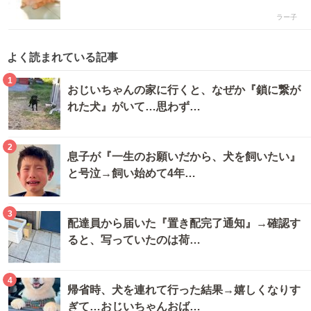
ラー子
よく読まれている記事
1
おじいちゃんの家に行くと、なぜか『鎖に繋が
れた犬』がいて…思わず…
2
息子が『一生のお願いだから、犬を飼いたい』
と号泣→飼い始めて4年…
3
配達員から届いた『置き配完了通知』→確認す
ると、写っていたのは荷…
4
帰省時、犬を連れて行った結果→嬉しくなりす
ぎて…おじいちゃんおば…