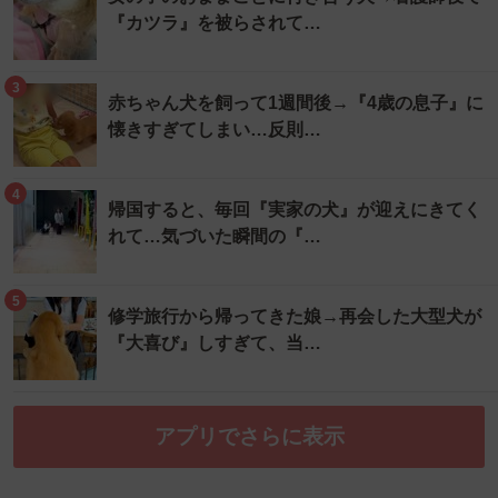
『カツラ』を被らされて…
3
赤ちゃん犬を飼って1週間後→『4歳の息子』に
懐きすぎてしまい…反則…
4
帰国すると、毎回『実家の犬』が迎えにきてく
れて…気づいた瞬間の『…
5
修学旅行から帰ってきた娘→再会した大型犬が
『大喜び』しすぎて、当…
アプリでさらに表示