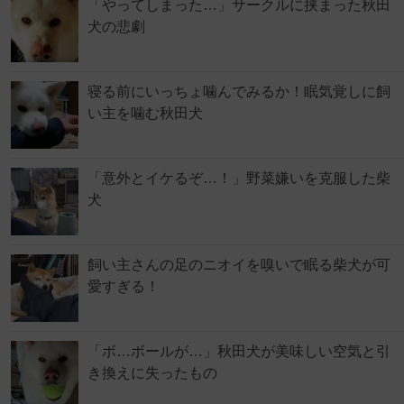
「やってしまった…」サークルに挟まった秋田
犬の悲劇
寝る前にいっちょ噛んでみるか！眠気覚しに飼
い主を噛む秋田犬
「意外とイケるぞ…！」野菜嫌いを克服した柴
犬
飼い主さんの足のニオイを嗅いで眠る柴犬が可
愛すぎる！
「ボ…ボールが…」秋田犬が美味しい空気と引
き換えに失ったもの