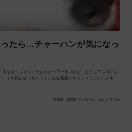
思ったら…チャーハンが気になっ
ご飯を食べちゃダメだとわかっているけれど、どうしても気にな
・・でも気になっちゃう！そんな葛藤をするシベリアンハスキー
更新日：
2019年04月04日
お気に入り登録
L
/
U
o
n
a
m