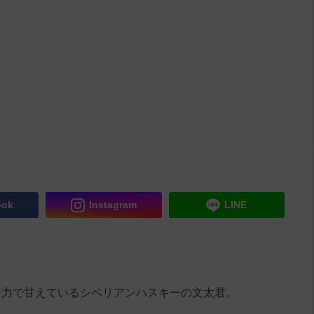
d
u
e
t
d
e
:
1
9
.
4
4
%
ook
Instagram
LINE
全力で甘えているシベリアンハスキーの文太君。