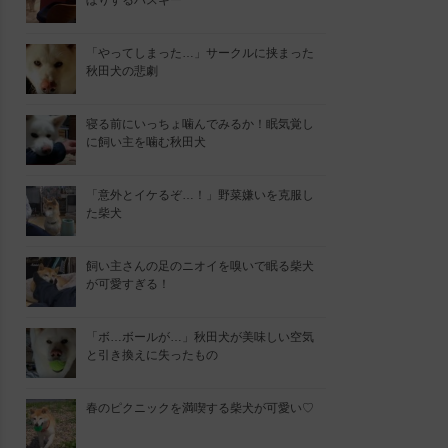
ぼりするハスキー
「やってしまった…」サークルに挟まった
秋田犬の悲劇
寝る前にいっちょ噛んでみるか！眠気覚し
に飼い主を噛む秋田犬
「意外とイケるぞ…！」野菜嫌いを克服し
た柴犬
飼い主さんの足のニオイを嗅いで眠る柴犬
が可愛すぎる！
「ボ…ボールが…」秋田犬が美味しい空気
と引き換えに失ったもの
春のピクニックを満喫する柴犬が可愛い♡