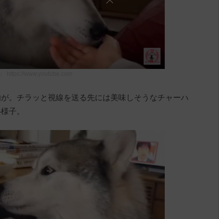
：
https://www.youtube.com
的が。チラッと視線を送る先には美味しそうなチャーハ
い様子。