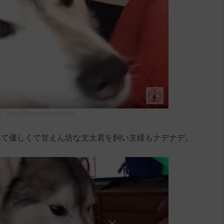
：
https://www.youtube.com
くて優しくて甘えん坊な文太君を飼い主様もナデナデ。