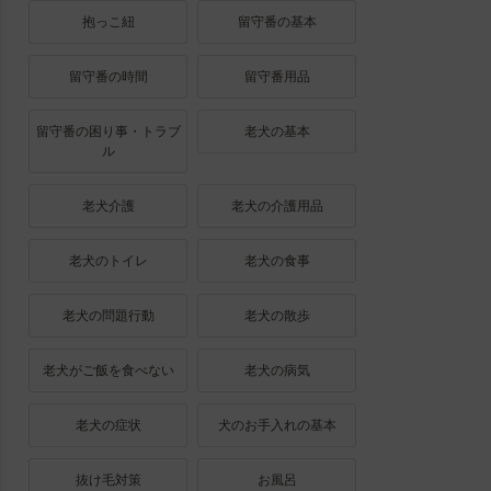
抱っこ紐
留守番の基本
留守番の時間
留守番用品
留守番の困り事・トラブ
老犬の基本
ル
老犬介護
老犬の介護用品
老犬のトイレ
老犬の食事
老犬の問題行動
老犬の散歩
老犬がご飯を食べない
老犬の病気
老犬の症状
犬のお手入れの基本
抜け毛対策
お風呂