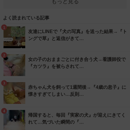
もっと見る
よく読まれている記事
1
友達にLINEで『犬の写真』を送った結果→『ト
ングで草』と返信がきて…
2
女の子のおままごとに付き合う犬→看護師役で
『カツラ』を被らされて…
3
赤ちゃん犬を飼って1週間後→『4歳の息子』に
懐きすぎてしまい…反則…
4
帰国すると、毎回『実家の犬』が迎えにきてく
れて…気づいた瞬間の『…