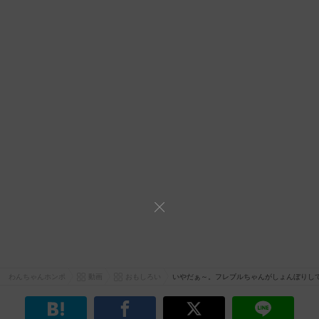
わんちゃんホンポ
動画
おもしろい
いやだぁ～。フレブルちゃんがしょんぼりし