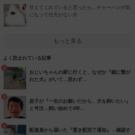
甘えてくれていると思ったら…チャーハンが気
になって仕方がない犬
もっと見る
よく読まれている記事
1
おじいちゃんの家に行くと、なぜか『鎖に繋が
れた犬』がいて…思わず…
2
息子が『一生のお願いだから、犬を飼いたい』
と号泣→飼い始めて4年…
3
配達員から届いた『置き配完了通知』→確認す