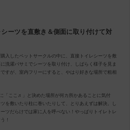
レシーツを直敷き＆側面に取り付けて対
ず購入したペットサークルの中に、直接トイレシーツを敷
面に洗濯バサミでシーツを取り付け、しばらく様子を見ま
けですが、室内フリーにすると、やはり好きな場所で粗相
に「ここ♬」と決めた場所が何カ所かあることに気付
ーツを敷いたり柱に巻いたりして、とりあえずは解決。し
シーツだらけでは家に人を呼べない！やっぱりトイレトレ
おう！