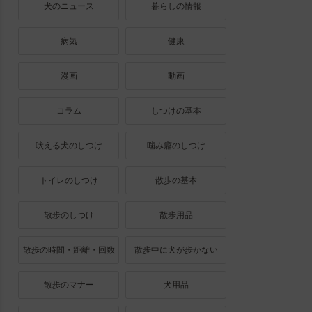
犬のニュース
暮らしの情報
病気
健康
漫画
動画
コラム
しつけの基本
吠える犬のしつけ
噛み癖のしつけ
トイレのしつけ
散歩の基本
散歩のしつけ
散歩用品
散歩の時間・距離・回数
散歩中に犬が歩かない
散歩のマナー
犬用品