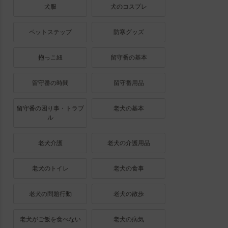
犬服
犬のコスプレ
ペットステップ
防寒グッズ
抱っこ紐
留守番の基本
留守番の時間
留守番用品
留守番の困り事・トラブ
老犬の基本
ル
老犬介護
老犬の介護用品
老犬のトイレ
老犬の食事
老犬の問題行動
老犬の散歩
老犬がご飯を食べない
老犬の病気