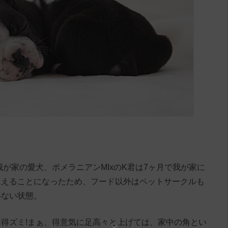
が家の愛犬、ポメラニアンMIxのK君は7ヶ月で我が家に
迎えることになったため、フード以外はペットサークルも
いない状態。
得ズミ!まぁ、得意気に足高々と上げては、家中の角とい