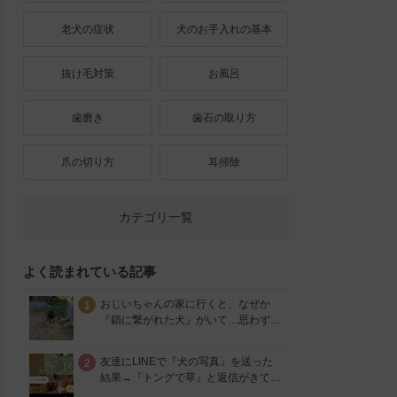
老犬の症状
犬のお手入れの基本
抜け毛対策
お風呂
歯磨き
歯石の取り方
爪の切り方
耳掃除
カテゴリ一覧
よく読まれている記事
おじいちゃんの家に行くと、なぜか
1
『鎖に繋がれた犬』がいて…思わず…
友達にLINEで『犬の写真』を送った
2
結果→『トングで草』と返信がきて…