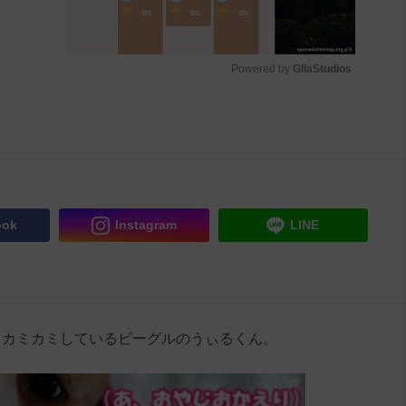
Powered by 
GliaStudios
M
u
t
e
ook
Instagram
LINE
、カミカミしているビーグルのうぃるくん。