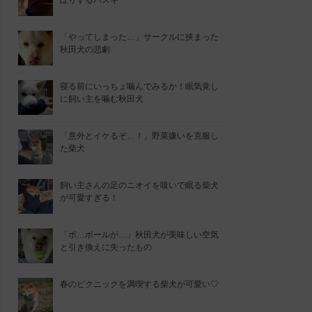
ぼりするハスキー
「やってしまった…」サークルに挟まった
秋田犬の悲劇
寝る前にいっちょ噛んでみるか！眠気覚し
に飼い主を噛む秋田犬
「意外とイケるぞ…！」野菜嫌いを克服し
た柴犬
飼い主さんの足のニオイを嗅いで眠る柴犬
が可愛すぎる！
「ボ…ボールが…」秋田犬が美味しい空気
と引き換えに失ったもの
春のピクニックを満喫する柴犬が可愛い♡