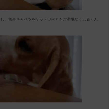
奏し、無事キャベツをゲット♡何ともご満悦なうぃるくん