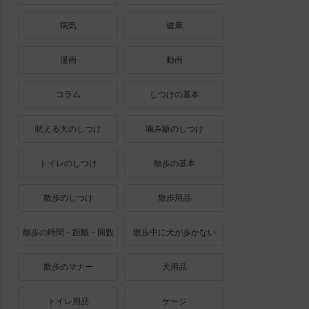
病気
健康
漫画
動画
コラム
しつけの基本
吠える犬のしつけ
噛み癖のしつけ
トイレのしつけ
散歩の基本
散歩のしつけ
散歩用品
散歩の時間・距離・回数
散歩中に犬が歩かない
散歩のマナー
犬用品
トイレ用品
ケージ