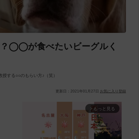
す？◯◯が食べたいビーグルく
授する○○のもらい方♪（笑）
更新日：
2021年01月27日
お気に入り登録
もっと見る
arrow_forward_ios