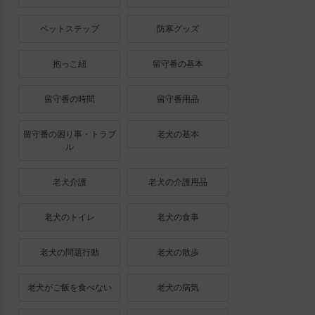
ペットステップ
防寒グッズ
抱っこ紐
留守番の基本
留守番の時間
留守番用品
留守番の困り事・トラブ
老犬の基本
ル
老犬介護
老犬の介護用品
老犬のトイレ
老犬の食事
老犬の問題行動
老犬の散歩
老犬がご飯を食べない
老犬の病気