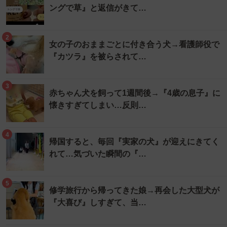
ングで草』と返信がきて…
2
女の子のおままごとに付き合う犬→看護師役で
『カツラ』を被らされて…
3
赤ちゃん犬を飼って1週間後→『4歳の息子』に
懐きすぎてしまい…反則…
4
帰国すると、毎回『実家の犬』が迎えにきてく
れて…気づいた瞬間の『…
5
修学旅行から帰ってきた娘→再会した大型犬が
『大喜び』しすぎて、当…