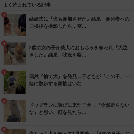
よく読まれている記事
1
結婚式に『犬も参加させた』結果→参列者への
ご挨拶を撮影したら…空…
2
2歳の女の子が柴犬におもちゃを奪われ『大泣
きした』結果→状況を察…
3
偶然『捨て犬』を発見→子どもが『この子、一
緒に散歩する家族はいな…
4
ドッグランに遊びに来た子犬→『全然走らない
な』と思い、顔を見たら…
5
赤ちゃん犬を飼って1週間後→『4歳の息子』に