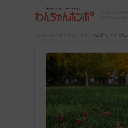
わんちゃんとの暮
話題の犬ニュース
わんちゃんホンポ
病気
病名
犬が臍ヘルニアになる