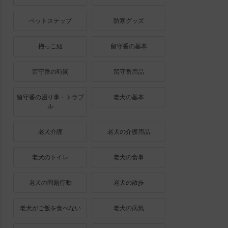
ペットステップ
防寒グッズ
抱っこ紐
留守番の基本
留守番の時間
留守番用品
留守番の困り事・トラブ
老犬の基本
ル
老犬介護
老犬の介護用品
老犬のトイレ
老犬の食事
老犬の問題行動
老犬の散歩
老犬がご飯を食べない
老犬の病気