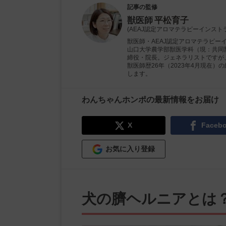
記事の監修
獣医師
平松育子
(AEAJ認定アロマテラピーインスト
獣医師・AEAJ認定アロマテラピー
山口大学農学部獣医学科（現：共同獣
締役・院長。ジェネラリストですが
獣医師歴26年（2023年4月現在
します。
わんちゃんホンポの最新情報をお届け
X
Faceb
お気に入り登録
犬の臍ヘルニアとは