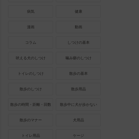
病気
健康
漫画
動画
コラム
しつけの基本
吠える犬のしつけ
噛み癖のしつけ
トイレのしつけ
散歩の基本
散歩のしつけ
散歩用品
散歩の時間・距離・回数
散歩中に犬が歩かない
散歩のマナー
犬用品
トイレ用品
ケージ