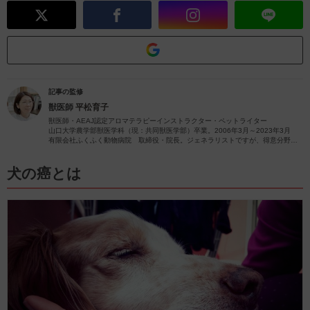
記事の監修
獣医師
平松育子
獣医師・AEAJ認定アロマテラピーインストラクター・ペットライター
山口大学農学部獣医学科（現：共同獣医学部）卒業。2006年3月～2023年3月
有限会社ふくふく動物病院 取締役・院長。ジェネラリストですが、得意分野は
皮膚疾患です。
獣医師歴26年（2023年4月現在）の経験を活かし、ペットの病気やペットと楽し
むアロマに関する情報をお届けします。
犬の癌とは