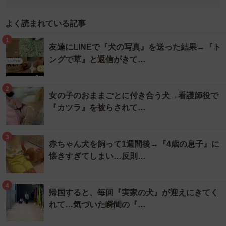
よく読まれている記事
1
友達にLINEで『犬の写真』を送った結果→『ト
ングで草』と返信がきて…
2
女の子のおままごとに付き合う犬→看護師役で
『カツラ』を被らされて…
3
赤ちゃん犬を飼って1週間後→『4歳の息子』に
懐きすぎてしまい…反則…
4
帰国すると、毎回『実家の犬』が迎えにきてく
れて…気づいた瞬間の『…