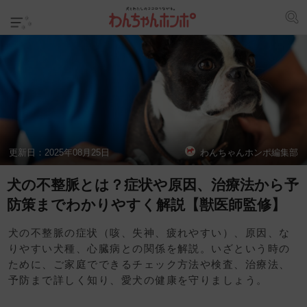
更新日：
2025年08月25日
わんちゃんホンポ編集部
犬の不整脈とは？症状や原因、治療法から予
防策までわかりやすく解説【獣医師監修】
犬の不整脈の症状（咳、失神、疲れやすい）、原因、な
りやすい犬種、心臓病との関係を解説。いざという時の
ために、ご家庭でできるチェック方法や検査、治療法、
予防まで詳しく知り、愛犬の健康を守りましょう。