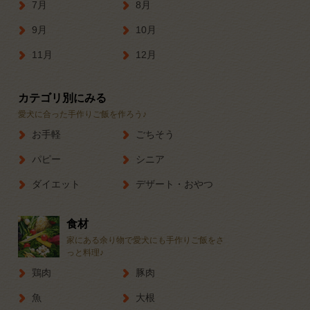
7月
8月
9月
10月
11月
12月
カテゴリ別にみる
愛犬に合った手作りご飯を作ろう♪
お手軽
ごちそう
パピー
シニア
ダイエット
デザート・おやつ
食材
家にある余り物で愛犬にも手作りご飯をさ
っと料理♪
鶏肉
豚肉
魚
大根