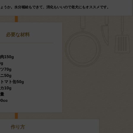
ょうか。水分補給もできて、消化もいいので老犬にもオススメです。
必要な材料
》
肉150g
0g
ツ70g
ニ50g
トマト缶50g
カ10g
適量
0cc
作り方