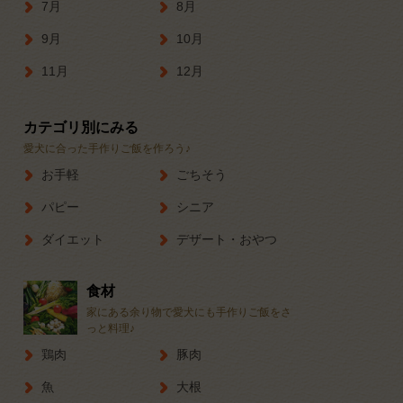
7月
8月
9月
10月
11月
12月
カテゴリ別にみる
愛犬に合った手作りご飯を作ろう♪
お手軽
ごちそう
パピー
シニア
ダイエット
デザート・おやつ
食材
家にある余り物で愛犬にも手作りご飯をさ
っと料理♪
鶏肉
豚肉
魚
大根