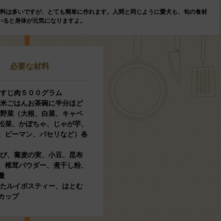
料は多いですが、とても簡単に作れます。人間と同じように愛犬も、旬の食材
いると身体が元気になりますよ。
必要な材料
のすじ肉５００グラム
玄米ごはんお茶碗に半分ほど
の野菜（大根、白菜、キャベ
松菜、かぼちゃ、じゃが芋、
、ピーマン、パセリなど）各
きび、蕎麦の実、小豆、昆布
、椎茸パウダー、煮干し粉、
量
したルイボスティー、はとむ
カップ