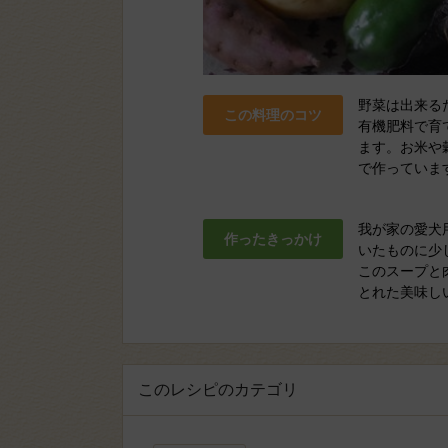
野菜は出来る
この料理のコツ
有機肥料で育
ます。お米や
で作っていま
我が家の愛犬
作ったきっかけ
いたものに少
このスープと
とれた美味し
このレシピのカテゴリ