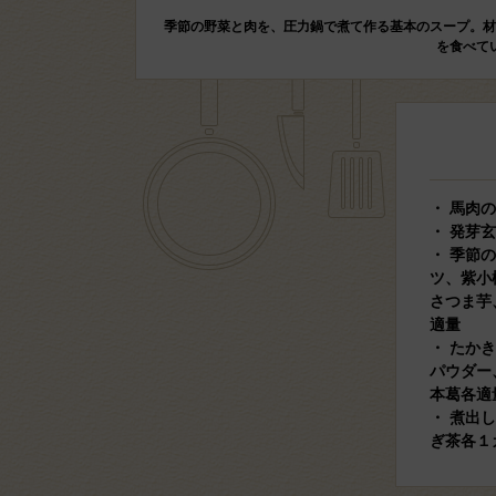
季節の野菜と肉を、圧力鍋で煮て作る基本のスープ。材
を食べて
・ 馬肉
・ 発芽
・ 季節
ツ、紫小
さつま芋
適量
・ たか
パウダー
本葛各適
・ 煮出
ぎ茶各１