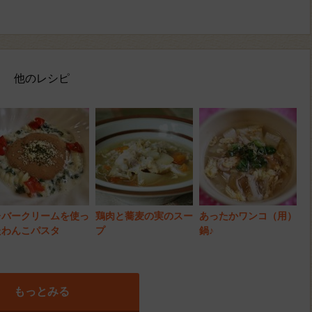
他のレシピ
レバークリームを使っ
鶏肉と蕎麦の実のスー
あったかワンコ（用）
たわんこパスタ
プ
鍋♪
もっとみる