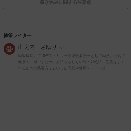
書き込みに関する注意点
執筆ライター
山之内 さゆり
さん
動物病院にて10年間トリマー兼動物看護士として勤務。元気で
健康的に過ごすための方法やもしもの時の対処法、毛艶をよく
するための美容方法といった病気や健康をメインと…