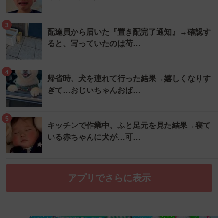
3
配達員から届いた『置き配完了通知』→確認す
ると、写っていたのは荷…
4
帰省時、犬を連れて行った結果→嬉しくなりす
ぎて…おじいちゃんおば…
5
キッチンで作業中、ふと足元を見た結果→寝て
いる赤ちゃんに犬が…可…
アプリでさらに表示