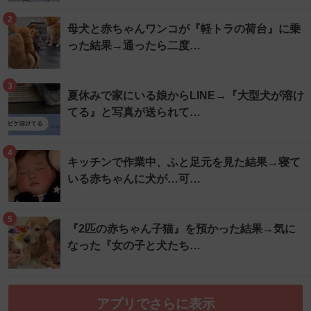
2
母犬と赤ちゃんワンコが『軽トラの荷台』に乗
った結果→通ったら二度…
3
夏休みで家にいる娘からLINE→『大型犬が溶け
てる』と写真が送られて…
4
キッチンで作業中、ふと足元を見た結果→寝て
いる赤ちゃんに犬が…可…
5
『2匹の赤ちゃん子猫』を預かった結果→気に
なった『女の子と犬たち…
アプリでさらに表示