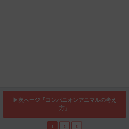
▶次ページ「コンパニオンアニマルの考え
方」
1
2
3