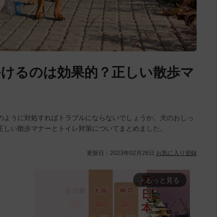
かけるのは効果的？正しい散歩マ
のように対処すればトラブルにならないでしょうか。犬のおしっ
正しい散歩マナーとトイレ対策についてまとめました。
更新日：
2023年02月26日
お気に入り登録
もっと見る
arrow_forward_ios