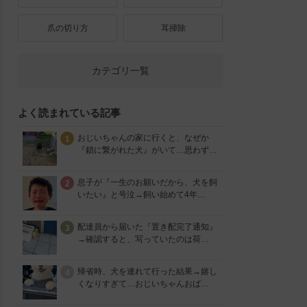
爪の切り方
耳掃除
カテゴリ一覧
よく読まれている記事
おじいちゃんの家に行くと、なぜか
1
『鎖に繋がれた犬』がいて…思わず…
息子が『一生のお願いだから、犬を飼
2
いたい』と号泣→飼い始めて4年…
配達員から届いた『置き配完了通知』
3
→確認すると、写っていたのは荷…
帰省時、犬を連れて行った結果→嬉し
4
くなりすぎて…おじいちゃんおば…