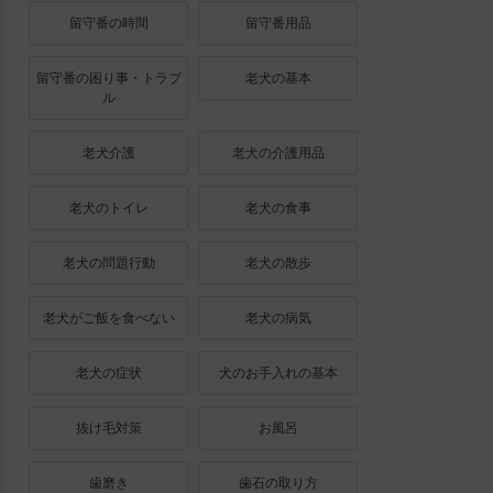
留守番の時間
留守番用品
留守番の困り事・トラブ
老犬の基本
ル
老犬介護
老犬の介護用品
老犬のトイレ
老犬の食事
老犬の問題行動
老犬の散歩
老犬がご飯を食べない
老犬の病気
老犬の症状
犬のお手入れの基本
抜け毛対策
お風呂
歯磨き
歯石の取り方