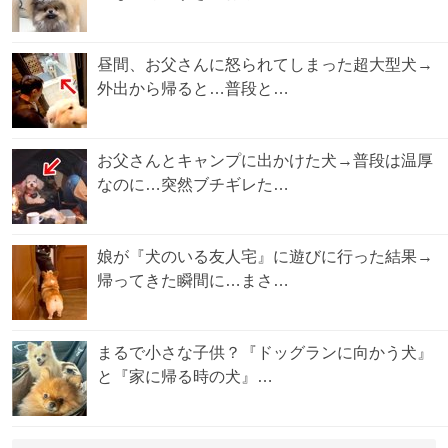
昼間、お父さんに怒られてしまった超大型犬→
外出から帰ると…普段と…
お父さんとキャンプに出かけた犬→普段は温厚
なのに…突然ブチギレた…
娘が『犬のいる友人宅』に遊びに行った結果→
帰ってきた瞬間に…まさ…
まるで小さな子供？『ドッグランに向かう犬』
と『家に帰る時の犬』…