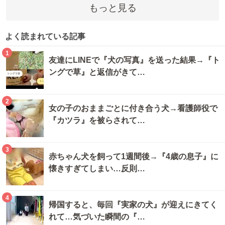
もっと見る
よく読まれている記事
1
友達にLINEで『犬の写真』を送った結果→『ト
ングで草』と返信がきて…
2
女の子のおままごとに付き合う犬→看護師役で
『カツラ』を被らされて…
3
赤ちゃん犬を飼って1週間後→『4歳の息子』に
懐きすぎてしまい…反則…
4
帰国すると、毎回『実家の犬』が迎えにきてく
れて…気づいた瞬間の『…