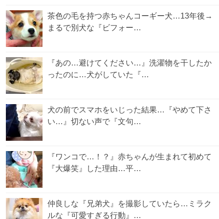
茶色の毛を持つ赤ちゃんコーギー犬…13年後→
まるで別犬な『ビフォー…
『あの…避けてください…』洗濯物を干したか
ったのに…犬がしていた『…
犬の前でスマホをいじった結果…『やめて下さ
い…』切ない声で『文句…
『ワンコで…！？』赤ちゃんが生まれて初めて
『大爆笑』した理由…平…
仲良しな『兄弟犬』を撮影していたら…ミラク
ルな『可愛すぎる行動』…