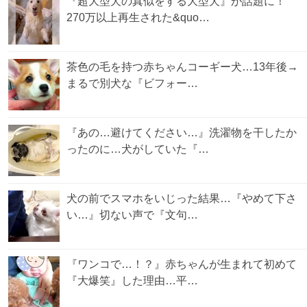
『超大型犬の真似をする大型犬』が話題に！
270万以上再生された&quo…
茶色の毛を持つ赤ちゃんコーギー犬…13年後→
まるで別犬な『ビフォー…
『あの…避けてください…』洗濯物を干したか
ったのに…犬がしていた『…
犬の前でスマホをいじった結果…『やめて下さ
い…』切ない声で『文句…
『ワンコで…！？』赤ちゃんが生まれて初めて
『大爆笑』した理由…平…