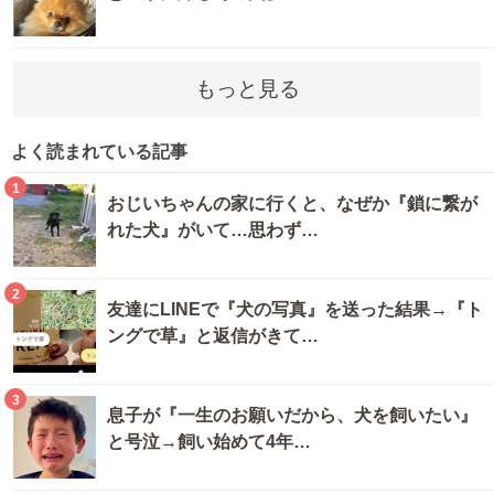
もっと見る
よく読まれている記事
1
おじいちゃんの家に行くと、なぜか『鎖に繋が
れた犬』がいて…思わず…
2
友達にLINEで『犬の写真』を送った結果→『ト
ングで草』と返信がきて…
3
息子が『一生のお願いだから、犬を飼いたい』
と号泣→飼い始めて4年…