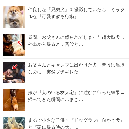
仲良しな『兄弟犬』を撮影していたら…ミラク
ルな『可愛すぎる行動』…
昼間、お父さんに怒られてしまった超大型犬→
外出から帰ると…普段と…
お父さんとキャンプに出かけた犬→普段は温厚
なのに…突然ブチギレた…
娘が『犬のいる友人宅』に遊びに行った結果→
帰ってきた瞬間に…まさ…
まるで小さな子供？『ドッグランに向かう犬』
と『家に帰る時の犬』…