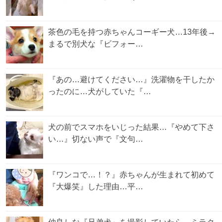
茶色の毛を持つ赤ちゃんコーギー犬…13年後→
まるで別犬な『ビフォー…
『あの…避けてください…』洗濯物を干したか
ったのに…犬がしていた『…
犬の前でスマホをいじった結果…『やめて下さ
い…』切ない声で『文句…
『ワンコで…！？』赤ちゃんが生まれて初めて
『大爆笑』した理由…平…