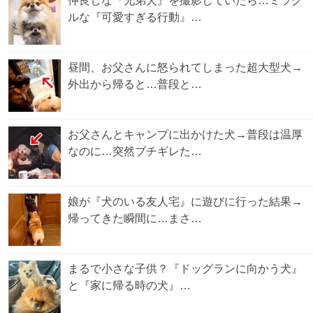
仲良しな『兄弟犬』を撮影していたら…ミラク
ルな『可愛すぎる行動』…
昼間、お父さんに怒られてしまった超大型犬→
外出から帰ると…普段と…
お父さんとキャンプに出かけた犬→普段は温厚
なのに…突然ブチギレた…
娘が『犬のいる友人宅』に遊びに行った結果→
帰ってきた瞬間に…まさ…
まるで小さな子供？『ドッグランに向かう犬』
と『家に帰る時の犬』…