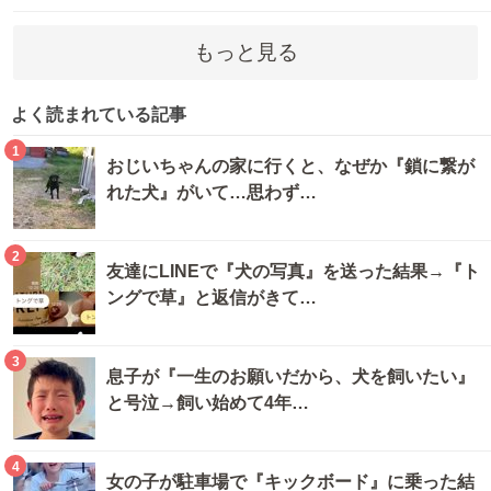
もっと見る
よく読まれている記事
1
おじいちゃんの家に行くと、なぜか『鎖に繋が
れた犬』がいて…思わず…
2
友達にLINEで『犬の写真』を送った結果→『ト
ングで草』と返信がきて…
3
息子が『一生のお願いだから、犬を飼いたい』
と号泣→飼い始めて4年…
4
女の子が駐車場で『キックボード』に乗った結