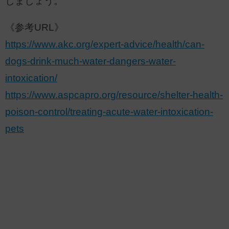
しましょう。
《参考URL》
https://www.akc.org/expert-advice/health/can-
dogs-drink-much-water-dangers-water-
intoxication/
https://www.aspcapro.org/resource/shelter-health-
poison-control/treating-acute-water-intoxication-
pets