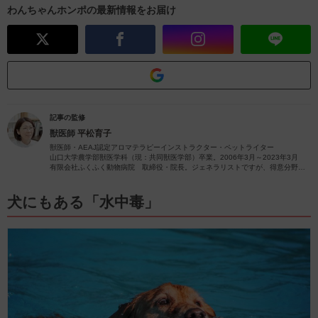
わんちゃんホンポの最新情報をお届け
記事の監修
獣医師
平松育子
獣医師・AEAJ認定アロマテラピーインストラクター・ペットライター
山口大学農学部獣医学科（現：共同獣医学部）卒業。2006年3月～2023年3月
有限会社ふくふく動物病院 取締役・院長。ジェネラリストですが、得意分野は
皮膚疾患です。
獣医師歴26年（2023年4月現在）の経験を活かし、ペットの病気やペットと楽し
むアロマに関する情報をお届けします。
犬にもある「水中毒」