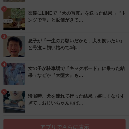
2
友達にLINEで『犬の写真』を送った結果→『ト
ングで草』と返信がきて…
3
息子が『一生のお願いだから、犬を飼いたい』
と号泣→飼い始めて4年…
4
女の子が駐車場で『キックボード』に乗った結
果→なぜか『大型犬』も…
5
帰省時、犬を連れて行った結果→嬉しくなりす
ぎて…おじいちゃんおば…
アプリでさらに表示