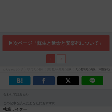
▶次ページ「蘇生と延命と安楽死について」
1
2
わんちゃんホンポ
老犬の基本
老犬の最期の症状
犬の老衰死の兆候 （末期症状
合わせて読みたい
この記事を読んだあなたにおすすめ
執筆ライター