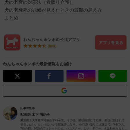
犬の老衰の対応法（看取り介護）
犬の老衰死の兆候が見えたときの最期の迎え方
まとめ
わんちゃんホンポの最新情報をお届け
記事の監修
獣医師
木下 明紀子
東京農工大学農学部獣医学科卒業。その後、動物病院にて勤務。動物に囲まれて
暮らしたい、という想いから獣医師になり、その想い通りに現在まで、5頭の犬、
7匹の猫、10匹のフェレットの他、ハムスター、カメ、デグー、水生動物たちと暮