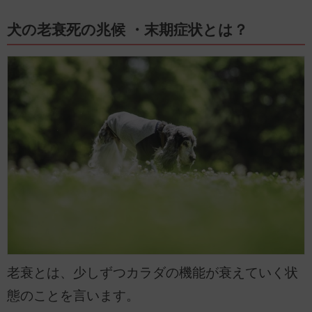
らしてきました。動物を正しく飼って、動物も人もハッピーになるための力にな
りたいと思っています。そのために、病気になる前や問題が起こる前に出来るこ
ととして、犬の遺伝学、行動学、シェルターメディスンに特に興味を持って勉強
犬の老衰死の兆候 ・末期症状とは？
しています。
老衰とは、少しずつカラダの機能が衰えていく状
態のことを言います。