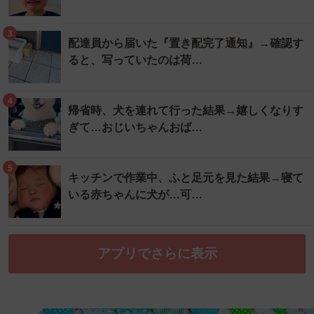
3
配達員から届いた『置き配完了通知』→確認す
ると、写っていたのは荷…
4
帰省時、犬を連れて行った結果→嬉しくなりす
ぎて…おじいちゃんおば…
5
キッチンで作業中、ふと足元を見た結果→寝て
いる赤ちゃんに犬が…可…
アプリでさらに表示