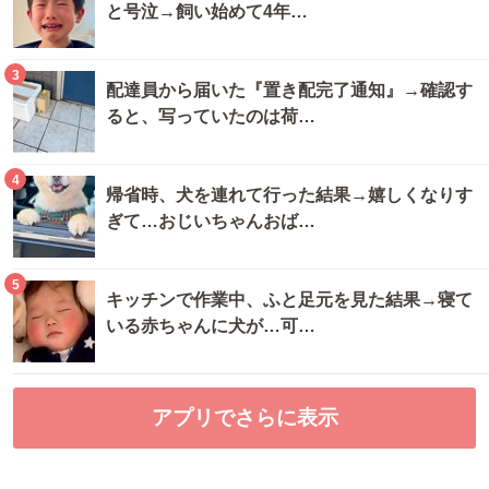
と号泣→飼い始めて4年…
3
配達員から届いた『置き配完了通知』→確認す
ると、写っていたのは荷…
4
帰省時、犬を連れて行った結果→嬉しくなりす
ぎて…おじいちゃんおば…
5
キッチンで作業中、ふと足元を見た結果→寝て
いる赤ちゃんに犬が…可…
アプリでさらに表示