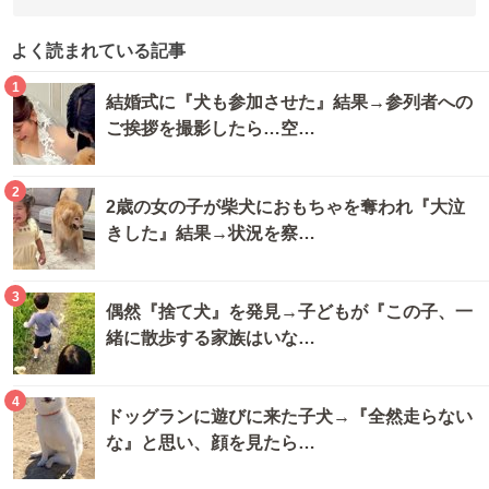
よく読まれている記事
1
結婚式に『犬も参加させた』結果→参列者への
ご挨拶を撮影したら…空…
2
2歳の女の子が柴犬におもちゃを奪われ『大泣
きした』結果→状況を察…
3
偶然『捨て犬』を発見→子どもが『この子、一
緒に散歩する家族はいな…
4
ドッグランに遊びに来た子犬→『全然走らない
な』と思い、顔を見たら…