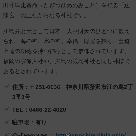
田寸津比賣命（たぎつひめのみこと）を祀る「辺
津宮」の三社からなる神社です。
江島弁財天として日本三大弁財天のひとつに数え
られ、海の神、水の神、幸福・財宝を招く、芸道
上達の功徳を持つ神様として信仰されています。
福岡の宗像大社や、広島の厳島神社と同じ神様で
あるとされています。
住所：〒251-0036 神奈川県藤沢市江の島2丁
3番8号
TEL：0466-22-4020
駐車場：有り
公式HPのURL：
http://enoshimajinja.or.jp/