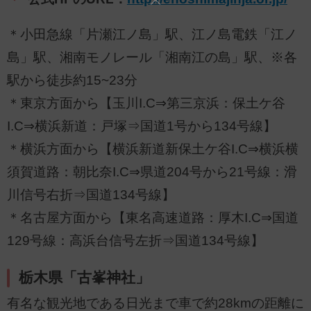
＊小田急線「片瀬江ノ島」駅、江ノ島電鉄「江ノ
島」駅、湘南モノレール「湘南江の島」駅、※各
駅から徒歩約15~23分
＊東京方面から【玉川I.C⇒第三京浜：保土ケ谷
I.C⇒横浜新道：戸塚⇒国道1号から134号線】
＊横浜方面から【横浜新道新保土ケ谷I.C⇒横浜横
須賀道路：朝比奈I.C⇒県道204号から21号線：滑
川信号右折⇒国道134号線】
＊名古屋方面から【東名高速道路：厚木I.C⇒国道
129号線：高浜台信号左折⇒国道134号線】
栃木県「古峯神社」
有名な観光地である日光まで車で約28kmの距離に