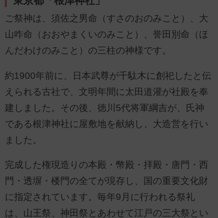
東京都「根津神社」
ご祭神は、須佐之男命（すさのおのみこと）、大
山咋命（おおやまくいのみこと）、誉田別命（ほ
んだわけのみこと）の三柱の神様です。
約1900年前に、日本武尊が千駄木に創祀したと伝
えられる古社で、文明年間に太田道灌が社殿を奉
建しました。その後、徳川5代将軍綱吉が、氏神
である根津神社に屋敷地を献納し、大造営を行い
ました。
完成した権現造りの本殿・幣殿・拝殿・唐門・西
門・透塀・楼門の全てが現存し、国の重要文化財
に指定されています。毎年9月に行われる祭礼
は、山王祭、神田祭とあわせて江戸の三大祭とい