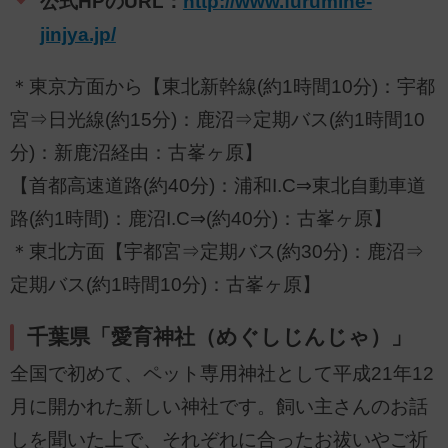
公式HPのURL：
http://www.furumine-
jinjya.jp/
＊東京方面から【東北新幹線(約1時間10分)：宇都
宮⇒日光線(約15分)：鹿沼⇒定期バス(約1時間10
分)：新鹿沼経由：古峯ヶ原】
【首都高速道路(約40分)：浦和I.C⇒東北自動車道
路(約1時間)：鹿沼I.C⇒(約40分)：古峯ヶ原】
＊東北方面【宇都宮⇒定期バス(約30分)：鹿沼⇒
定期バス(約1時間10分)：古峯ヶ原】
千葉県「愛育神社（めぐしじんじゃ）」
全国で初めて、ペット専用神社として平成21年12
月に開かれた新しい神社です。飼い主さんのお話
しを聞いた上で、それぞれに合ったお祓いやご祈